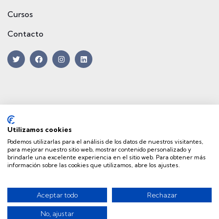
Cursos
Contacto
Utilizamos cookies
Podemos utilizarlas para el análisis de los datos de nuestros visitantes,
para mejorar nuestro sitio web, mostrar contenido personalizado y
Financiado por la Unión Europea – NextGenerationEU
brindarle una excelente experiencia en el sitio web. Para obtener más
información sobre las cookies que utilizamos, abre los ajustes.
Aceptar todo
Rechazar
© Copyright 2023 – Diseñado por
Teseo
Política de Privacidad
Aviso Legal
Política de Cookies
No, ajustar