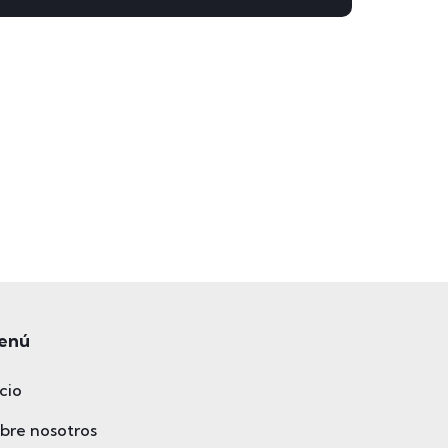
enú
icio
bre nosotros