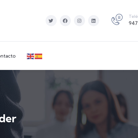
Tel
947
ntacto
der