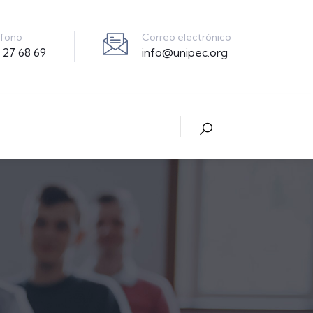
Correo electrónico
éfono
info@unipec.org
 27 68 69